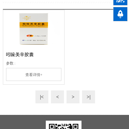

吲哚美辛胶囊
参数 :
查看详情+
|<
<
>
>|