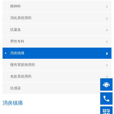
精神科

消化系统用药

抗凝血

男性专科

消炎镇痛

慢性肾脏病用药

免疫系统用药


抗感染


消炎镇痛
